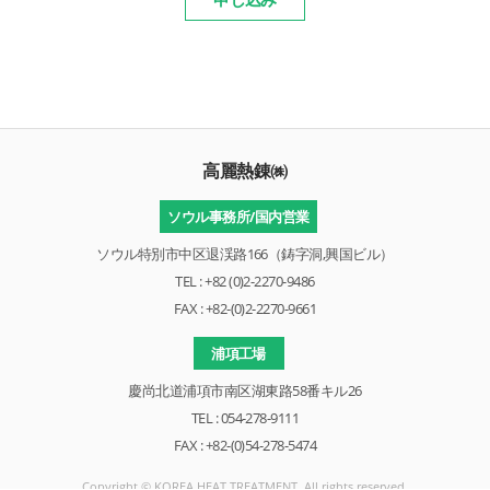
高麗熱錬㈱
ソウル事務所/国内営業
ソウル特別市中区退渓路166（鋳字洞,興国ビル）
TEL : +82 (0)2-2270-9486
FAX : +82-(0)2-2270-9661
浦項工場
慶尚北道浦項市南区湖東路58番キル26
TEL : 054-278-9111
FAX : +82-(0)54-278-5474
Copyright © KOREA HEAT TREATMENT. All rights reserved.